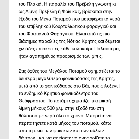
του Πλακιά. Η παραλία του Πρέβελη γνωστή κι
ως Λίμνη Πρέβελη ή Φοίνικας, βρίσκεται στην
έξοδο του Μέγα Ποταμού που μεταφέραι τα νερά
του επιβλητικού Κουρταλιώτικου φαραγγιού και
του Φρατιανού Φαραγγιού. Είναι από τις πιο
διάσημες παραλίες της Νότιας Κρήτης και δέχεται
χιλιάδες επισκέπτες κάθε καλοκαίρι. Παλαιότερα,
ήταν αγαπημένος προορισμός των χίπις.
Στις όχθες του Μεγάλου Ποταμού σχηματίζεται το
δεύτερο μεγαλύτερο φοινικόδασος της Κρήτης,
μετά από το φοινικόδασος στο Βάι, που φιλοξενεί
το ενδημικό Κρητικό φοινικόδεντρο του
Θεόφραστου. Το ποτάμι σχηματίζει μια μικρή
λίμνη μήκους 500 χλμ στην έξοδό του στη
θάλασσα με νερό όλο το χρόνο. Μπορείτε να
περπατήσετε κατά μήκος του ποταμού, κάτω
από τη σκιά των φοινίκων και των άλλων
δέντρων, και να αρχίσετε να ανηφορίζετε το