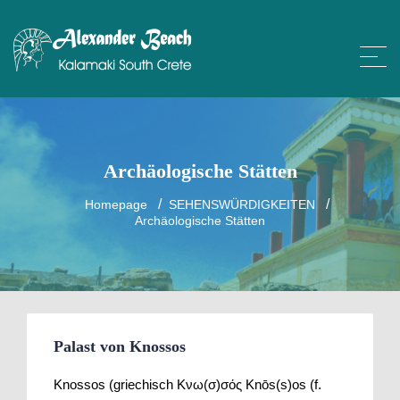
Archäologische Stätten
Homepage
SEHENSWÜRDIGKEITEN
Archäologische Stätten
Palast von Knossos
Knossos (griechisch Κνω(σ)σός Knōs(s)os (f.